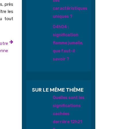
ses
s, près
caractéristiques
tre les
uniques ?
ou tout
04h04 :
signification
flamme jumelle,
votre
enne
que faut-il
savoir ?
SUR LE MÊME THÈME
Quelles sont les
significations
cachées
derrière 12h21