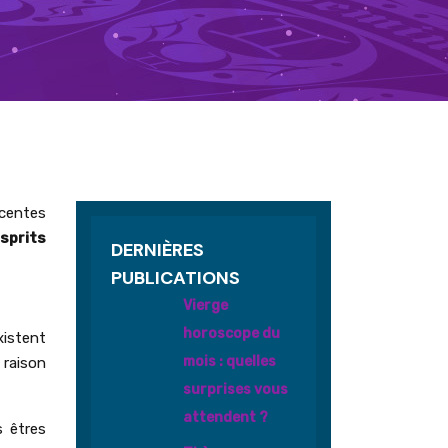
icentes
esprits
DERNIÈRES
PUBLICATIONS
Vierge
horoscope du
xistent
mois : quelles
 raison
surprises vous
attendent ?
s êtres