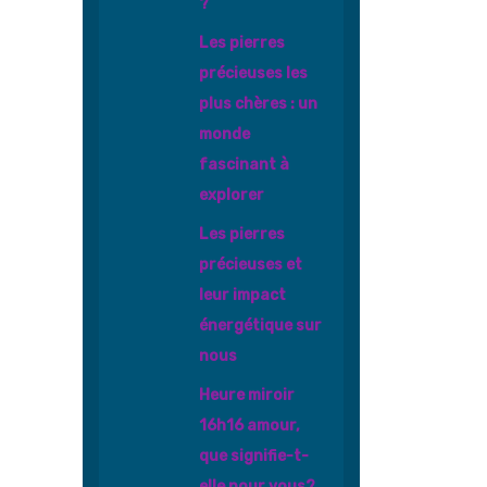
?
Les pierres
précieuses les
plus chères : un
monde
fascinant à
explorer
Les pierres
précieuses et
leur impact
énergétique sur
nous
Heure miroir
16h16 amour,
que signifie-t-
elle pour vous?