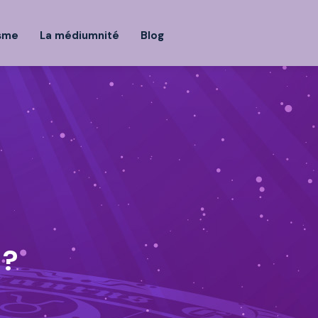
isme
La médiumnité
Blog
 ?