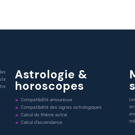
Astrologie &
des
ute
horoscopes
tre
Compatibilité amoureuse
Le
on
Compatibilité des signes astrologiques
en
Calcul de thème astral
mil
Calcul d’ascendance