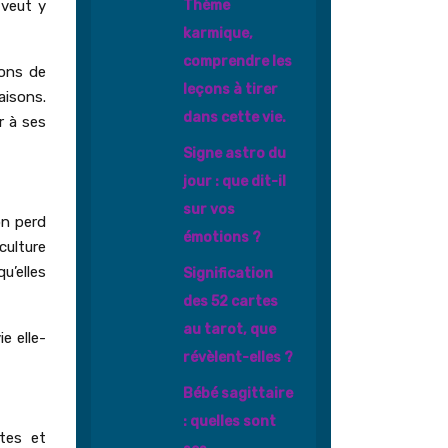
 veut y
Thème
karmique,
comprendre les
çons de
leçons à tirer
aisons.
dans cette vie.
r à ses
Signe astro du
jour : que dit-il
sur vos
on perd
émotions ?
culture
u’elles
Signification
des 52 cartes
au tarot, que
e elle-
révèlent-elles ?
Bébé sagittaire
: quelles sont
tes et