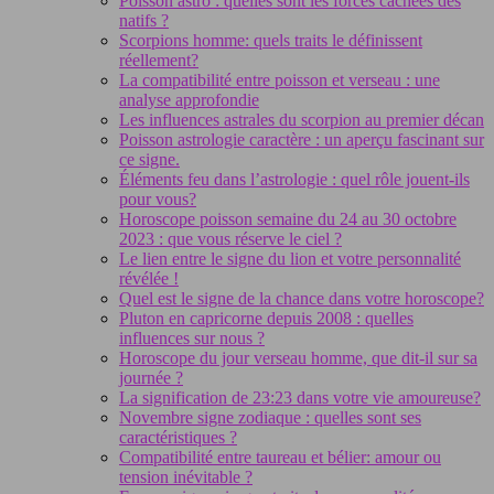
Poisson astro : quelles sont les forces cachées des
natifs ?
Scorpions homme: quels traits le définissent
réellement?
La compatibilité entre poisson et verseau : une
analyse approfondie
Les influences astrales du scorpion au premier décan
Poisson astrologie caractère : un aperçu fascinant sur
ce signe.
Éléments feu dans l’astrologie : quel rôle jouent-ils
pour vous?
Horoscope poisson semaine du 24 au 30 octobre
2023 : que vous réserve le ciel ?
Le lien entre le signe du lion et votre personnalité
révélée !
Quel est le signe de la chance dans votre horoscope?
Pluton en capricorne depuis 2008 : quelles
influences sur nous ?
Horoscope du jour verseau homme, que dit-il sur sa
journée ?
La signification de 23:23 dans votre vie amoureuse?
Novembre signe zodiaque : quelles sont ses
caractéristiques ?
Compatibilité entre taureau et bélier: amour ou
tension inévitable ?