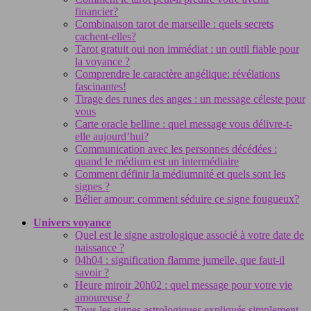
financier?
Combinaison tarot de marseille : quels secrets
cachent-elles?
Tarot gratuit oui non immédiat : un outil fiable pour
la voyance ?
Comprendre le caractère angélique: révélations
fascinantes!
Tirage des runes des anges : un message céleste pour
vous
Carte oracle belline : quel message vous délivre-t-
elle aujourd’hui?
Communication avec les personnes décédées :
quand le médium est un intermédiaire
Comment définir la médiumnité et quels sont les
signes ?
Bélier amour: comment séduire ce signe fougueux?
Univers voyance
Quel est le signe astrologique associé à votre date de
naissance ?
04h04 : signification flamme jumelle, que faut-il
savoir ?
Heure miroir 20h02 : quel message pour votre vie
amoureuse ?
Tous les signes astrologiques expliqués simplement