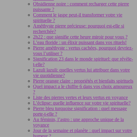
Obsidienne noire : comment recharger cette pierre
puissante ?
Comment le jaspe peut-il transformer votre vie
spirituelle ?
Améthyste pierre précieuse: pourquoi est-elle si
recherchée?
2h22 : que signifie cette heure miroir pour vous ?
L’eau floride : un élixir puissant dans vos rituels!
Pierre améthyste : vertus cachées, pourquoi devriez-
vous l’utiliser ?
Signification 23 dans le monde spirituel: que révèle-
t-elle?
Lazuli lazuli: quelles vertus lui attribuer dans votre
vie quotidienne?
Pierre orange claire : propriétés et bienfaits spirituels
Quel impact a le chiffre 6 dans vos choix amoureux
?
Liste des pierres vertes et leurs vertus en voyance
L’éclipse: quelle influence sur votre vie spirituelle?
Pierre bleu turquoise signification : quel message
porte-t-elle ?
Au féminin, l’astro : une approche unique de la
voyance
Jour de la semaine et planète : quel impact sur votre
humeur ?