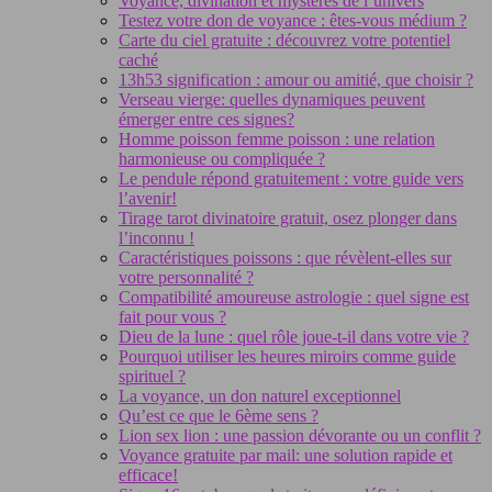
Voyance, divination et mystères de l’univers
Testez votre don de voyance : êtes-vous médium ?
Carte du ciel gratuite : découvrez votre potentiel
caché
13h53 signification : amour ou amitié, que choisir ?
Verseau vierge: quelles dynamiques peuvent
émerger entre ces signes?
Homme poisson femme poisson : une relation
harmonieuse ou compliquée ?
Le pendule répond gratuitement : votre guide vers
l’avenir!
Tirage tarot divinatoire gratuit, osez plonger dans
l’inconnu !
Caractéristiques poissons : que révèlent-elles sur
votre personnalité ?
Compatibilité amoureuse astrologie : quel signe est
fait pour vous ?
Dieu de la lune : quel rôle joue-t-il dans votre vie ?
Pourquoi utiliser les heures miroirs comme guide
spirituel ?
La voyance, un don naturel exceptionnel
Qu’est ce que le 6ème sens ?
Lion sex lion : une passion dévorante ou un conflit ?
Voyance gratuite par mail: une solution rapide et
efficace!