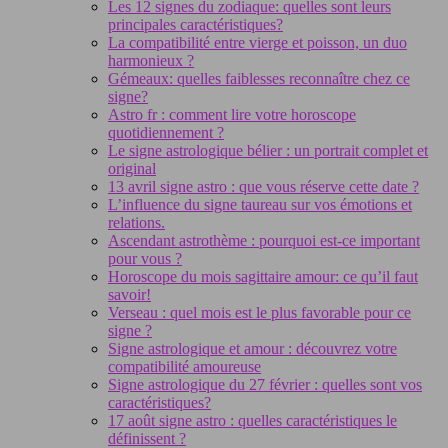
Les 12 signes du zodiaque: quelles sont leurs
principales caractéristiques?
La compatibilité entre vierge et poisson, un duo
harmonieux ?
Gémeaux: quelles faiblesses reconnaître chez ce
signe?
Astro fr : comment lire votre horoscope
quotidiennement ?
Le signe astrologique bélier : un portrait complet et
original
13 avril signe astro : que vous réserve cette date ?
L’influence du signe taureau sur vos émotions et
relations.
Ascendant astrothème : pourquoi est-ce important
pour vous ?
Horoscope du mois sagittaire amour: ce qu’il faut
savoir!
Verseau : quel mois est le plus favorable pour ce
signe ?
Signe astrologique et amour : découvrez votre
compatibilité amoureuse
Signe astrologique du 27 février : quelles sont vos
caractéristiques?
17 août signe astro : quelles caractéristiques le
définissent ?