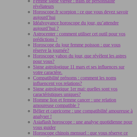
Femme signe vierge : traits de personnalité
révélateurs
Horoscope.fr scorpion : ce que vous devez savoir
aujourd’hui
Idéalvoyance horoscope du jour, qu’attendre
aujourd’hui ?
Astrocenter : comment utiliser cet outil pour vos
prédictions ?
Horoscope du jour femme poisson : que vous
réserve la journée?
Horoscope yahoo du jour, que révèlent les astres
pour vous?
Signe astrologique 11 mars et ses influences sur
votre caractère.
Compatibilité prénoms : comment les noms
influencent vos relations?
Signe astrologique 1er mai: quelles sont vos
caractéristiques uniques?
Homme lion et femme cancer : une relation
amoureuse compatible ?
Bélier et capricorne : une compatibilité amoureuse à
analyser !
Asiaflash horoscope : une analyse quotidienne pour
vous guider
Horoscope chinois mensuel : que vous réserve ce