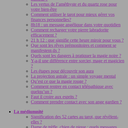
Les vertus de l’améthyste et du quartz rose pour
votre bien-être
Comment utiliser le tarot pour mieux gérer vos
finances personnelles?
8h18 : un message angélique dans votre quotidien
Comment recharger votre pierre labradorite
efficacement ?
21 h 12 : que signifie cette heure miroir pour vous ?
Que sont les rêves prémonitoires et comment se
manifestent-ils ?
Quels sont les dangers à pratiquer la magie noire ?
Y-a-il une différence entre sorcier, mage et magicien
?
Les étapes pour découvrir son aura
La projection astrale : un simple voyage mental
Qu’est ce que la magie rouge ?
Comment rentrer en contact télépathique avec
quelqu’un ?
Faut il croire aux esprits ?
Comment prendre contact avec son ange gardien ?
La médiumnité
Signification des 52 cartes au tarot, que révèlent-
elles ?
Dame de trèfle, chien de pique : quels messages