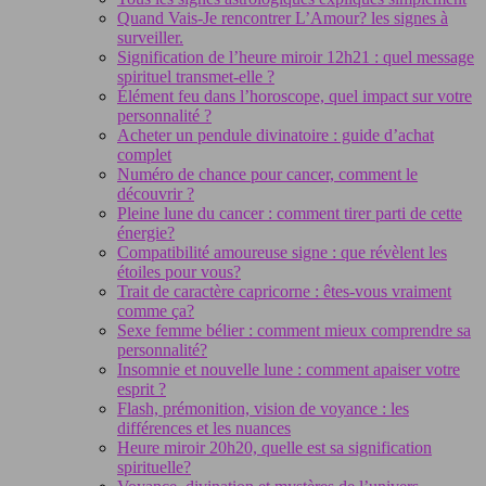
Quand Vais-Je rencontrer L’Amour? les signes à
surveiller.
Signification de l’heure miroir 12h21 : quel message
spirituel transmet-elle ?
Élément feu dans l’horoscope, quel impact sur votre
personnalité ?
Acheter un pendule divinatoire : guide d’achat
complet
Numéro de chance pour cancer, comment le
découvrir ?
Pleine lune du cancer : comment tirer parti de cette
énergie?
Compatibilité amoureuse signe : que révèlent les
étoiles pour vous?
Trait de caractère capricorne : êtes-vous vraiment
comme ça?
Sexe femme bélier : comment mieux comprendre sa
personnalité?
Insomnie et nouvelle lune : comment apaiser votre
esprit ?
Flash, prémonition, vision de voyance : les
différences et les nuances
Heure miroir 20h20, quelle est sa signification
spirituelle?