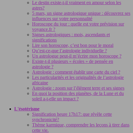
Le destin existe-t-il vraiment en amour selon les
astres?
5 mars, un signe astrologique unique : découvrez ses
influences sur votre personnalité
Horoscope du jour : quelle est votre prévision sur
voyance.fr ?
Signes astrologiques : mois, ascendants et
significations
Lire son horoscope, c’est bon pour le moral
Qu’est-ce-que l’astrologie individuelle ?
Un astrologue peut-il m’écrire mon horoscope ?
Existe-t-il plusieurs « écoles » de pensée en
astrologie ?
Astrologie : comment établir une carte du ciel ?
Les particularités et les originalités de l’astrologie
africaine
Astrologie : zoom sur l’élément terre et ses signes
En quoi la position des planètes, de la Lune et du
soleil a-t-elle un impact ?
L'ésotérisme
Signification heure 17h17: que révèle cette
synchronicité?
Thème karmique, comprendre les leçons à tirer dans
cette vie.