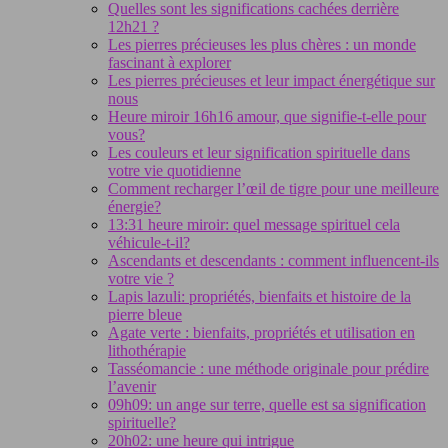
Quelles sont les significations cachées derrière
12h21 ?
Les pierres précieuses les plus chères : un monde
fascinant à explorer
Les pierres précieuses et leur impact énergétique sur
nous
Heure miroir 16h16 amour, que signifie-t-elle pour
vous?
Les couleurs et leur signification spirituelle dans
votre vie quotidienne
Comment recharger l’œil de tigre pour une meilleure
énergie?
13:31 heure miroir: quel message spirituel cela
véhicule-t-il?
Ascendants et descendants : comment influencent-ils
votre vie ?
Lapis lazuli: propriétés, bienfaits et histoire de la
pierre bleue
Agate verte : bienfaits, propriétés et utilisation en
lithothérapie
Tasséomancie : une méthode originale pour prédire
l’avenir
09h09: un ange sur terre, quelle est sa signification
spirituelle?
20h02: une heure qui intrigue