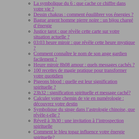
La symbolique du 6 : que cache ce chiffre dans
votre vie ?
Dessin chakras : comment équilibrer vos énergies ?
Bague argent homme pierre noire : un bijou chargé
d’énergie
Justice tarot : que révèle cette carte sur votre
situation actuelle ?
03:03 heure miroir : que révèle cette heure mystique
?
Comment connaître le nom de son ange gardien
facilement ?
Heure miroir 8h08 amour : quels messages cachés ?
100 recettes de magie pratique pour transformer
votre quotidien
Pigeons blood : quelle est leur signification
spirituelle ?
23h32 : signification spirituelle et message caché?
Calculer votre chemin de vie en numérologie :
découvrez votre destin
Symbolique du singe dans l’astrologie chinoise, que
révèle-t-elle ?
Réveil à 3h30 : une invitation à l’introspection
spirituelle
Comment le bleu topaz influence votre énergie
spirituelle?