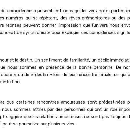
n de coïncidences qui semblent nous guider vers notre partenaire
es numéros qui se répètent, des rêves prémonitoires ou des 
eurs reprises peuvent donner l’impression que l’univers nous env
 concept de synchronicité pour expliquer ces coïncidences signifi
amour et le destin. Un sentiment de familiarité, un déclic immédiat
er que nous sommes en présence de la bonne personne. De no
dre » ou de « destin » lors de leur rencontre initiale, ce qui p
 intuition.
gère que certaines rencontres amoureuses sont prédestinées 
ue nous sommes attirés par des personnes qui ont un rôle impo
cept suggère que les relations amoureuses ne sont pas toujours
i peut se poursuivre sur plusieurs vies.