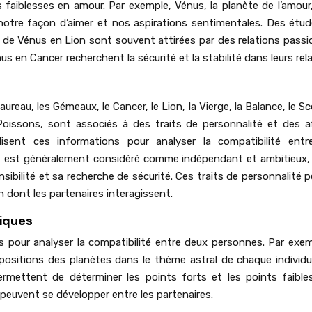
 faiblesses en amour. Par exemple, Vénus, la planète de l’amour,
notre façon d’aimer et nos aspirations sentimentales. Des étu
 de Vénus en Lion sont souvent attirées par des relations pass
s en Cancer recherchent la sécurité et la stabilité dans leurs rela
Taureau, les Gémeaux, le Cancer, le Lion, la Vierge, la Balance, le S
s Poissons, sont associés à des traits de personnalité et des af
lisent ces informations pour analyser la compatibilité ent
eu, est généralement considéré comme indépendant et ambitieux,
sibilité et sa recherche de sécurité. Ces traits de personnalité 
n dont les partenaires interagissent.
giques
s pour analyser la compatibilité entre deux personnes. Par exemp
positions des planètes dans le thème astral de chaque individu
ermettent de déterminer les points forts et les points faible
ui peuvent se développer entre les partenaires.