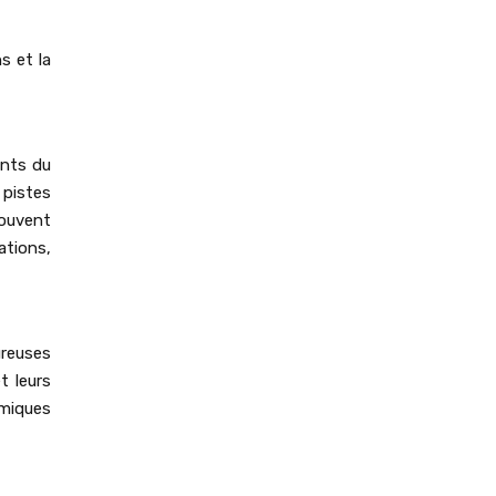
s et la
ants du
 pistes
souvent
ations,
ureuses
t leurs
amiques