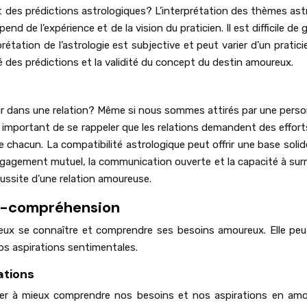
et des prédictions astrologiques? L’interprétation des thèmes ast
d de l’expérience et de la vision du praticien. Il est difficile de 
rprétation de l’astrologie est subjective et peut varier d’un pratic
ité des prédictions et la validité du concept du destin amoureux.
stir dans une relation? Même si nous sommes attirés par une pers
st important de se rappeler que les relations demandent des efforts
chacun. La compatibilité astrologique peut offrir une base solid
L’engagement mutuel, la communication ouverte et la capacité à su
éussite d’une relation amoureuse.
to-compréhension
mieux se connaître et comprendre ses besoins amoureux. Elle pe
nos aspirations sentimentales.
ations
der à mieux comprendre nos besoins et nos aspirations en amo