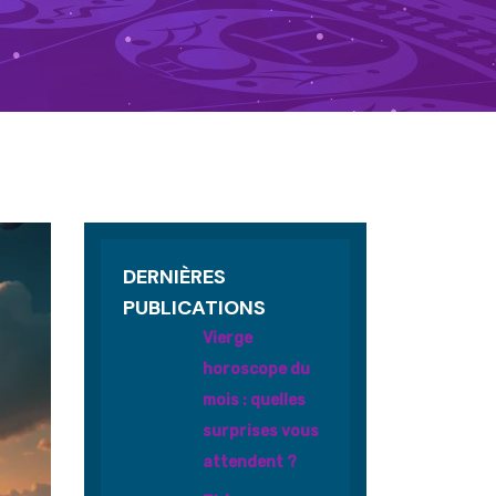
DERNIÈRES
PUBLICATIONS
Vierge
horoscope du
mois : quelles
surprises vous
attendent ?