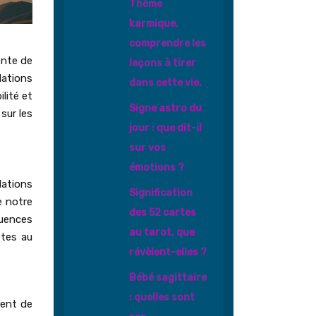
Thème
karmique,
comprendre les
ente de
leçons à tirer
lations
dans cette vie.
lité et
Signe astro du
sur les
jour : que dit-il
sur vos
émotions ?
lations
Signification
e notre
des 52 cartes
luences
au tarot, que
ètes au
révèlent-elles ?
Bébé sagittaire
: quelles sont
ment de