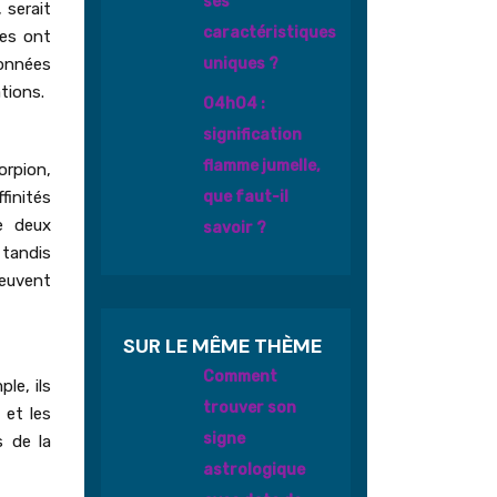
ses
 serait
caractéristiques
des ont
uniques ?
ionnées
tions.
04h04 :
signification
flamme jumelle,
corpion,
que faut-il
finités
re deux
savoir ?
 tandis
peuvent
SUR LE MÊME THÈME
Comment
le, ils
trouver son
 et les
signe
s de la
astrologique