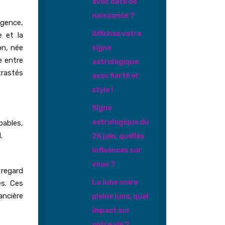
avec date de
naissance ?
igence,
Affichez votre
e et la
on, née
signe
e entre
astrologique
trastés
avec fierté et
style !
Signe
astrologique du
bables,
.
26 juin, quelles
influences sur
vous ?
 regard
La lune noire
es. Ces
ancière
pleine lune, quel
impact sur
votre vie ?