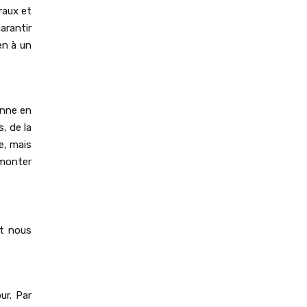
raux et
garantir
ien à un
onne en
, de la
e, mais
rmonter
ut nous
ur. Par