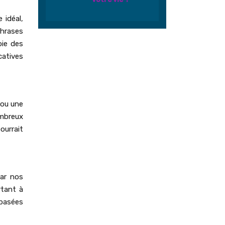
 idéal,
phrases
oie des
catives
 ou une
mbreux
ourrait
par nos
rtant à
 basées