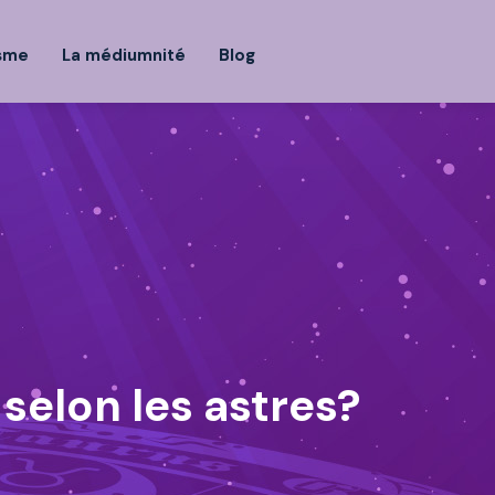
isme
La médiumnité
Blog
selon les astres?